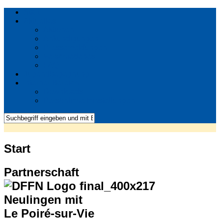
Start
Aktuelles
Aktionen
Ankündigungen
Pressemeldungen
Verschiedenes
FAQ
Jugendbegegnung
Interner Bereich
Downloads
Persönliche Einstellungen
Start
Partnerschaft
Neulingen mit
Le Poiré-sur-Vie