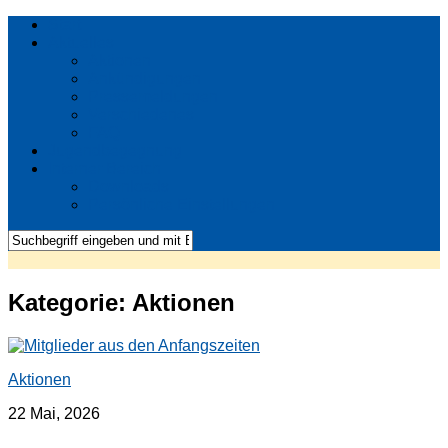
Start
Aktuelles
Aktionen
Ankündigungen
Pressemeldungen
Verschiedenes
FAQ
Jugendbegegnung
Interner Bereich
Downloads
Persönliche Einstellungen
Kategorie:
Aktionen
Aktionen
22 Mai, 2026