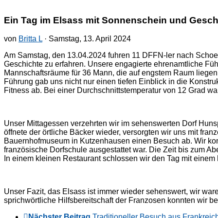
Ein Tag im Elsass mit Sonnenschein und Gesch
von
Britta L
· Samstag, 13. April 2024
Am Samstag, den 13.04.2024 fuhren 11 DFFN-ler nach Schoene
Geschichte zu erfahren. Unsere engagierte ehrenamtliche Füh
Mannschaftsräume für 36 Mann, die auf engstem Raum liegen m
Führung gab uns nicht nur einen tiefen Einblick in die Konst
Fitness ab. Bei einer Durchschnittstemperatur von 12 Grad w
Unser Mittagessen verzehrten wir im sehenswerten Dorf Huns
öffnete der örtliche Bäcker wieder, versorgten wir uns mit fr
Bauernhofmuseum in Kutzenhausen einen Besuch ab. Wir konnte
französische Dorfschule ausgestattet war. Die Zeit bis zum 
In einem kleinen Restaurant schlossen wir den Tag mit einem
Unser Fazit, das Elsass ist immer wieder sehenswert, wir wa
sprichwörtliche Hilfsbereitschaft der Franzosen konnten wir be
Nächster Beitrag
Traditioneller Besuch aus Frankreic