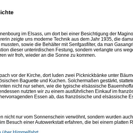
ichte
nbourg im Elsass, um dort bei einer Besichtigung der Maginot
rerin zeigte uns moderne Technik aus dem Jahr 1935, die damal
ussten, sowie die Behälter mit Senfgasfilter, da man Gasangri
ruktion dieser unterirdischen Festung, sondern verlangte uns 
aren wir froh, wieder an die Sonne zu kommen.
pach vor der Kirche, dort luden zwei Picknickbänke unter Bäu
anzösischen Baguette und Kuchen. Solchermaßen gestärkt, statte
n nicht nur sehen, wie die typische elsässische Bauernhoffami
Abendessen nutzten wir zu einem ausführlichen Einkauf im franz
 hervorragenden Essen ab, das französische und elsässische Es
ren nicht nur vom Sonnenschein verwöhnt, sondern wurden auch 
im Besuch einer Autowerkstatt erfahren, die bei einem platten R
h über Himmelfahrt