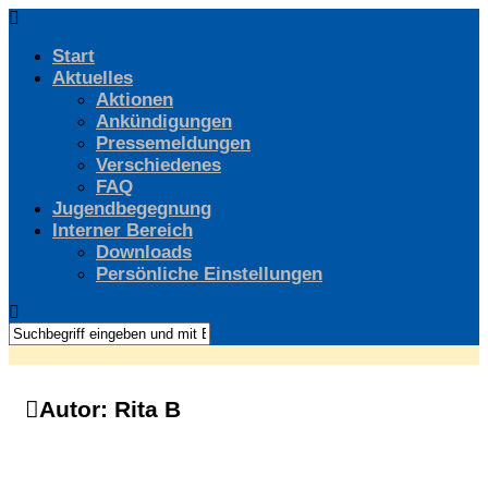
Start
Aktuelles
Aktionen
Ankündigungen
Pressemeldungen
Verschiedenes
FAQ
Jugendbegegnung
Interner Bereich
Downloads
Persönliche Einstellungen
Autor:
Rita B