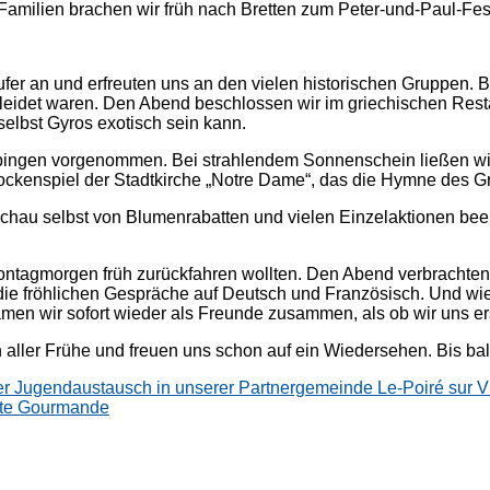
amilien brachen wir früh nach Bretten zum Peter-und-Paul-Fest
ufer an und erfreuten uns an den vielen historischen Gruppen. 
leidet waren. Den Abend beschlossen wir im griechischen Restaur
selbst Gyros exotisch sein kann.
ppingen vorgenommen. Bei strahlendem Sonnenschein ließen wir
ockenspiel der Stadtkirche „Notre Dame“, das die Hymne des Gr
nschau selbst von Blumenrabatten und vielen Einzelaktionen be
ontagmorgen früh zurückfahren wollten. Den Abend verbrachten 
ie fröhlichen Gespräche auf Deutsch und Französisch. Und wie
men wir sofort wieder als Freunde zusammen, als ob wir uns erst
aller Frühe und freuen uns schon auf ein Wiedersehen. Bis bal
er Jugendaustausch in unserer Partnergemeinde Le-Poiré sur V
ête Gourmande