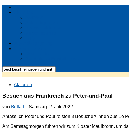
Start
Aktuelles
Aktionen
Ankündigungen
Pressemeldungen
Verschiedenes
FAQ
Jugendbegegnung
Interner Bereich
Downloads
Persönliche Einstellungen
Aktionen
Besuch aus Frankreich zu Peter-und-Paul
von
Britta L
· Samstag, 2. Juli 2022
Anlässlich Peter und Paul reisten 8 Besucher/-innen aus Le
Am Samstagmorgen fuhren wir zum Kloster Maulbronn, um das 