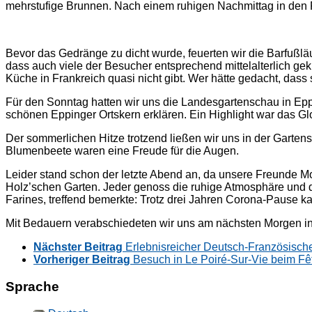
mehrstufige Brunnen. Nach einem ruhigen Nachmittag in den F
Bevor das Gedränge zu dicht wurde, feuerten wir die Barfußlä
dass auch viele der Besucher entsprechend mittelalterlich gek
Küche in Frankreich quasi nicht gibt. Wer hätte gedacht, dass 
Für den Sonntag hatten wir uns die Landesgartenschau in E
schönen Eppinger Ortskern erklären. Ein Highlight war das Gl
Der sommerlichen Hitze trotzend ließen wir uns in der Garte
Blumenbeete waren eine Freude für die Augen.
Leider stand schon der letzte Abend an, da unsere Freunde M
Holz’schen Garten. Jeder genoss die ruhige Atmosphäre und d
Farines, treffend bemerkte: Trotz drei Jahren Corona-Pause ka
Mit Bedauern verabschiedeten wir uns am nächsten Morgen in 
Nächster Beitrag
Erlebnisreicher Deutsch-Französisch
Vorheriger Beitrag
Besuch in Le Poiré-Sur-Vie beim F
Sprache