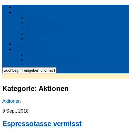
Start
Aktuelles
Aktionen
Ankündigungen
Pressemeldungen
Verschiedenes
FAQ
Jugendbegegnung
Interner Bereich
Downloads
Persönliche Einstellungen
Kategorie:
Aktionen
Aktionen
9 Sep., 2018
Espressotasse vermisst