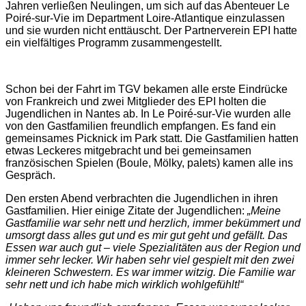
Jahren verließen Neulingen, um sich auf das Abenteuer Le
Poiré-sur-Vie im Department Loire-Atlantique einzulassen
und sie wurden nicht enttäuscht. Der Partnerverein EPI hatte
ein vielfältiges Programm zusammengestellt.
Schon bei der Fahrt im TGV bekamen alle erste Eindrücke
von Frankreich und zwei Mitglieder des EPI holten die
Jugendlichen in Nantes ab. In Le Poiré-sur-Vie wurden alle
von den Gastfamilien freundlich empfangen. Es fand ein
gemeinsames Picknick im Park statt. Die Gastfamilien hatten
etwas Leckeres mitgebracht und bei gemeinsamen
französischen Spielen (Boule, Mölky, palets) kamen alle ins
Gespräch.
Den ersten Abend verbrachten die Jugendlichen in ihren
Gastfamilien. Hier einige Zitate der Jugendlichen:
„Meine
Gastfamilie war sehr nett und herzlich, immer bekümmert und
umsorgt dass alles gut und es mir gut geht und gefällt. Das
Essen war auch gut – viele Spezialitäten aus der Region und
immer sehr lecker. Wir haben sehr viel gespielt mit den zwei
kleineren Schwestern. Es war immer witzig. Die Familie war
sehr nett und ich habe mich wirklich wohlgefühlt!“