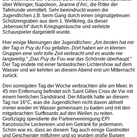
über Wikinger, Napoleon, Jeanne d’Arc, die Ritter der
Tafelrunde vermittelt. Sehr beeindruckt waren die
Jugendlichen z.B. beim Gang durch einen originalgetreuen
Schützengraben aus dem 1. Weltkrieg, da dieser
„lebensecht“ durch Kriegsgeräusche und verletzte
Schauspieler dargestellt wurde.
Hier einige Meinungen der Jugendlichen:
„Am besten hat mir
der Tag in Puy du Fou gefallen. Dort haben wir in kleinen
Gruppen eine sehr tolle Zeit verbracht und es wurde nie
langweilig.“ „Das Puy du Fou war das Schönste überhaupt.“
Der Tag endete mit einer fantastischen Lichtershow auf dem
Wasser und wir kehrten an diesem Abend erst um Mitternacht
zurück.
Den sonnigsten Tag der Woche verbrachten alle am Meer. In
45 min Entfernung befindet sich Saint Gilles Croix de Vie mit
einem herrlichen Sandstrand. Der Atlantik hatte an diesem
Tag nur 16°C, was die Jugendlichen nicht davon abhielt
immer wieder im Wasser gemeinsam zu baden und mit den
mitgebrachten Surfboards auf den Wellen zu reiten.
Großzügig spendierte die Partnervereinigung EPI
französische Leckereien und ein Getränk für jedermann.
Schön war es, dass an diesem Tag auch einige Gastmütter
und Geschwister mitfuhren und so wurden große Burgen