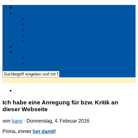
Start
Aktuelles
Aktionen
Ankündigungen
Pressemeldungen
Verschiedenes
FAQ
Jugendbegegnung
Interner Bereich
Downloads
Persönliche Einstellungen
Ich habe eine Anregung für bzw. Kritik an
dieser Webseite
von
hans
· Donnerstag, 4. Februar 2016
Prima, immer
her damit
!